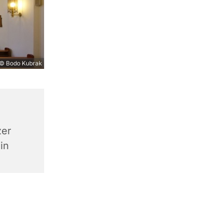
© Bodo Kubrak
zer
in