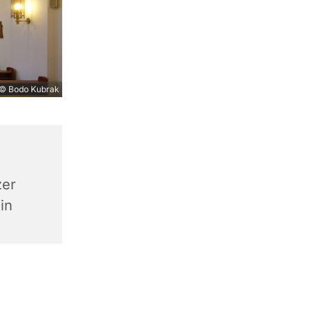
© Bodo Kubrak
zer
in