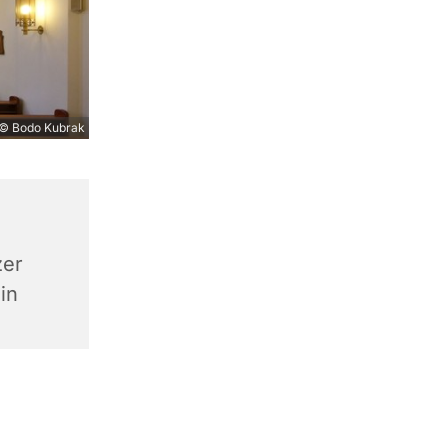
© Bodo Kubrak
zer
in