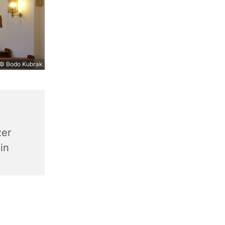
© Bodo Kubrak
zer
in