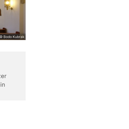
© Bodo Kubrak
zer
in