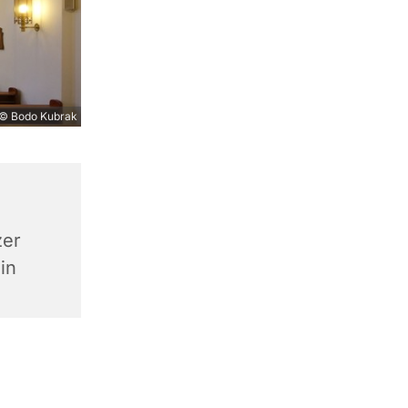
© Bodo Kubrak
zer
in