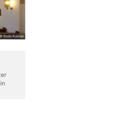
© Bodo Kubrak
zer
in