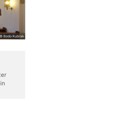
© Bodo Kubrak
zer
in