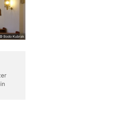
© Bodo Kubrak
zer
in