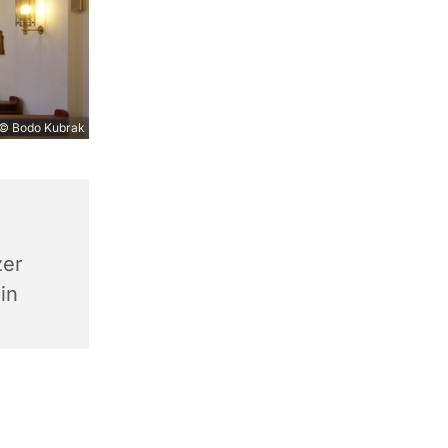
© Bodo Kubrak
zer
in