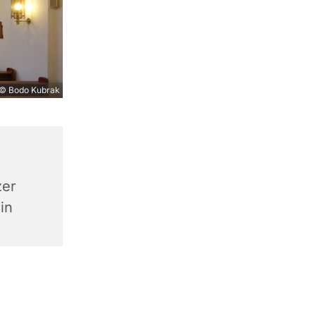
© Bodo Kubrak
zer
in