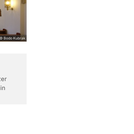
© Bodo Kubrak
zer
in